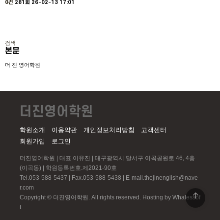
0건
281회
26-02-13 17:01
검색
본문
더 진 영어학원
더진영어학원
학원소개
이용약관
개인정보처리방침
고객센터
회원가입
로그인
더진영어학원 | 대표.이유진 | 대구광역시 달서구 이곡공원로 46, 4층
(이곡동) | 학원등록번호.제2021-90호
Tel.053-588-5437 | Fax.053-588-5438 | E-mail.thejinenglish@nave
r.com
Copyright © 더진영어학원. All rights reserved.
Hosting by Whalessof
t