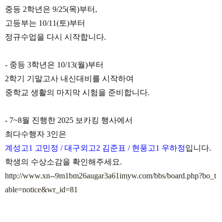
중등
2
학년은
9/25(
목
)
부터
,
고등부는
10/11(
토
)
부터
정규수업을 다시 시작합니다
.
-
중등
3
학년은
10/13(
월
)
부터
2
학기 기말고사 내신대비를 시작하여
중학교 생활의 마지막 시험을 준비합니다
.
- 7~8
월 진행한
2025
보카킹 행사에서
최다수행자
3
인은
계성고
1
고민정
/
대구외고
2
김준표
/
현풍고
1
우하정
입니다
.
학생의 수상소감을 확인해주세요
.
http://www.xn--9m1bm26augar3a61imyw.com/bbs/board.php?bo_t
able=notice&wr_id=81