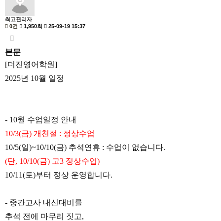
최고관리자
0건
1,950회
25-09-19 15:37
본문
[
더진영어학원
]
2025
년
10
월 일정
- 10
월 수업일정 안내
10/3(
금
)
개천절
:
정상수업
10/5(
일
)~10/10(
금
)
추석연휴
:
수업이 없습니다
.
(
단
, 10/10(
금
)
고
3
정상수업
)
10/11(
토
)
부터 정상 운영합니다
.
-
중간고사 내신대비를
추석 전에 마무리 짓고
,