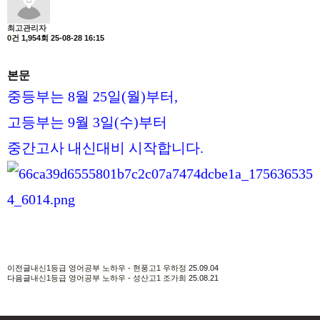
최고관리자
0건
1,954회
25-08-28 16:15
본문
중등부는
8
월
25
일
(
월
)
부터
,
고등부는
9
월
3
일
(
수
)
부터
중간고사 내신대비 시작합니다
.
이전글
내신1등급 영어공부 노하우 - 현풍고1 우하정
25.09.04
다음글
내신1등급 영어공부 노하우 - 성산고1 조가희
25.08.21