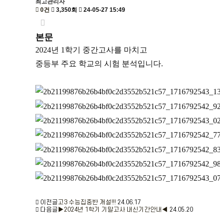
최고관리자
0건
3,350회
24-05-27 15:49
본문
2024
년
1
학기 중간고사를 마치고
중등부 주요 학교의 시험 분석입니다
.
이전글
고3 수능집중반 개설!!!
24.06.17
다음글
▶2024년 1학기 기말고사 내신기간안내◀
24.05.20