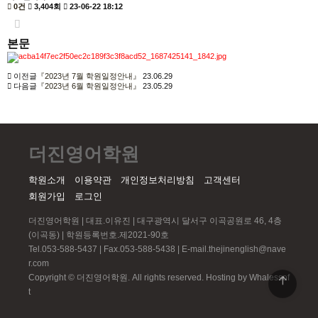
0건
3,404회
23-06-22 18:12
본문
이전글
『2023년 7월 학원일정안내』
23.06.29
다음글
『2023년 6월 학원일정안내』
23.05.29
더진영어학원
학원소개
이용약관
개인정보처리방침
고객센터
회원가입
로그인
더진영어학원 | 대표.이유진 | 대구광역시 달서구 이곡공원로 46, 4층
(이곡동) | 학원등록번호.제2021-90호
Tel.053-588-5437 | Fax.053-588-5438 | E-mail.thejinenglish@nave
r.com
Copyright © 더진영어학원. All rights reserved.
Hosting by Whalessof
t