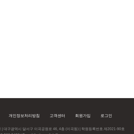
개인정보처리방침
고객센터
회원가입
로그인
| 대구광역시 달서구 이곡공원로 46, 4층 (이곡동) | 학원등록번호.제2021-90호