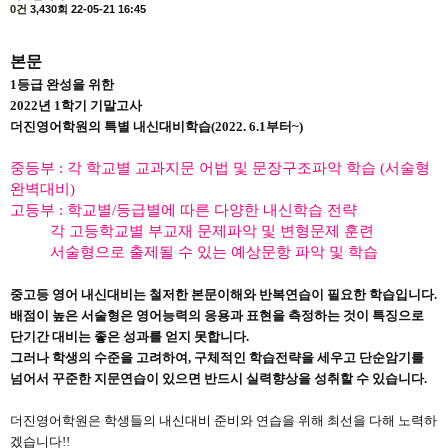
0건
3,430회
22-05-21 16:45
본문
1
등급 완성을 위한
2022
년
1
학기 기말고사
더진영어학원의 특별 내신대비학습
(2022. 6.1
부터
~)
중등부
:
각 학교별 교과지문 어법 및 문장구조파악 학습
(
서술형
완벽대비
)
고등부
:
학교별
/
등급별에 따른 다양한 내신학습 전략
각 고등학교별 부교재 문제파악 및 변형문제 훈련
서술형으로 출제될 수 있는 예상문항 파악 및 학습
중고등 영어 내신대비는 철저한 본문이해와 반복연습이 필요한 학습입니다
.
배점이 높은 서술형은 영어능력의 응용과 표현을 측정하는 것이 특징으로
단기간 대비는 좋은 성과를 얻지 못합니다
.
그러나 학생의 수준을 고려하여
,
구체적인 학습전략을 세우고 단순암기를
넘어서 꾸준한 지문연습이 있으면 반드시 실력향상을 성취할 수 있습니다
.
더진영어학원은 학생들의 내신대비 준비와 연습을 위해 최선을 다해 노력하
겠습니다
!!