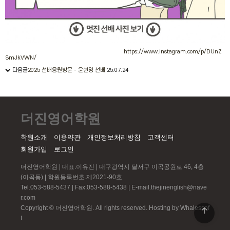
https://www.instagram.com/p/DUnZ
SmJkVWN/
다음글
2025 선배응원방문 - 윤현영 선배
25.07.24
더진영어학원
학원소개
이용약관
개인정보처리방침
고객센터
회원가입
로그인
더진영어학원 | 대표.이유진 | 대구광역시 달서구 이곡공원로 46, 4층
(이곡동) | 학원등록번호.제2021-90호
Tel.053-588-5437 | Fax.053-588-5438 | E-mail.thejinenglish@nave
r.com
Copyright © 더진영어학원. All rights reserved.
Hosting by Whalessof
t