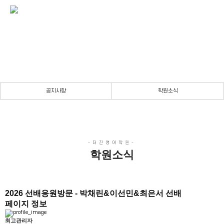
학원소식
채움의 공간 & 몰입의 시간
실력향상을 위한 진정성 있는 강의
공지사항
학원소식
학원소식
2026 선배응원방문 - 박채린&이선민&최은서 선배
페이지 정보
최고관리자