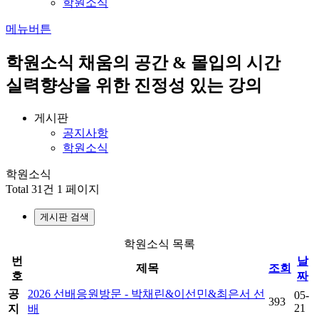
학원소식
메뉴버튼
학원소식
채움의 공간 & 몰입의 시간
실력향상을 위한 진정성 있는 강의
게시판
공지사항
학원소식
학원소식
Total 31건
1 페이지
게시판 검색
학원소식 목록
번
날
제목
조회
호
짜
공
2026 선배응원방문 - 박채린&이선민&최은서 선
05-
393
21
지
배